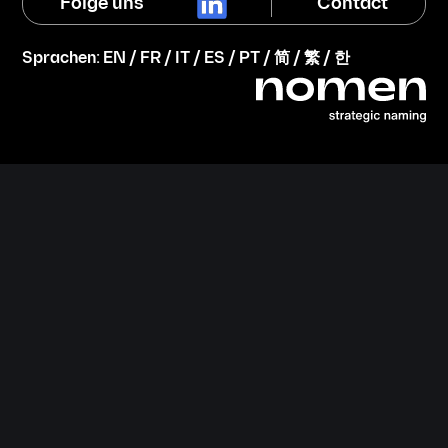
Folge uns
Contact
Sprachen:
EN
/
FR
/
IT
/
ES
/
PT
/
简
/
繁
/
한