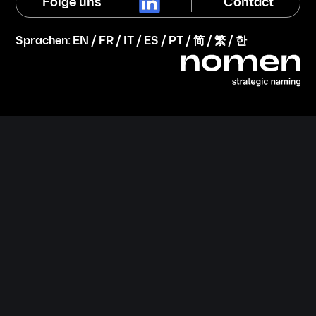
Folge uns
Contact
Sprachen:
EN
/
FR
/
IT
/
ES
/
PT
/
简
/
繁
/
한