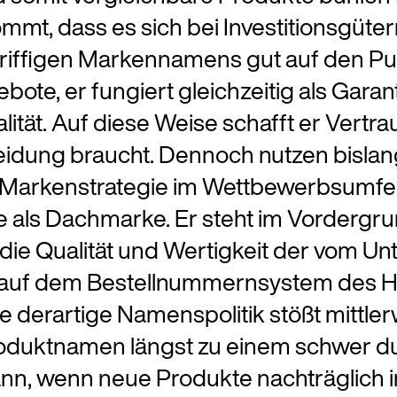
mmt, dass es sich bei Investitionsgüte
s griffigen Markennamens gut auf den P
te, er fungiert gleichzeitig als Garan
tät. Auf diese Weise schafft er Vertr
heidung braucht. Dennoch nutzen bislan
n Markenstrategie im Wettbewerbsumfeld
 als Dachmarke. Er steht im Vordergr
ür die Qualität und Wertigkeit der vom
f dem Bestellnummernsystem des Herst
derartige Namenspolitik stößt mittlerwe
oduktnamen längst zu einem schwer du
nn, wenn neue Produkte nachträglich 