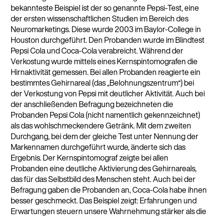
bekannteste Beispiel ist der so genannte Pepsi-Test, eine
der ersten wissenschaftlichen Studien im Bereich des
Neuromarketings. Diese wurde 2003 im Baylor-College in
Houston durchgeführt. Den Probanden wurde im Blindtest
Pepsi Cola und Coca-Cola verabreicht. Während der
Verkostung wurde mittels eines Kernspintomografen die
Hirnaktivität gemessen. Bei allen Probanden reagierte ein
bestimmtes Gehirnareal (das „Belohnungszentrum“) bei
der Verkostung von Pepsi mit deutlicher Aktivität. Auch bei
der anschließenden Befragung bezeichneten die
Probanden Pepsi Cola (nicht namentlich gekennzeichnet)
als das wohlschmeckendere Getränk. Mit dem zweiten
Durchgang, bei dem der gleiche Test unter Nennung der
Markennamen durchgeführt wurde, änderte sich das
Ergebnis. Der Kernspintomograf zeigte bei allen
Probanden eine deutliche Aktivierung des Gehirnareals,
das für das Selbstbild des Menschen steht. Auch bei der
Befragung gaben die Probanden an, Coca-Cola habe ihnen
besser geschmeckt. Das Beispiel zeigt: Erfahrungen und
Erwartungen steuern unsere Wahrnehmung stärker als die