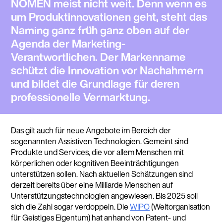
NOMEN meist nicht weit. Denn wenn es
um Produktinnovationen geht, steht das
Naming ganz früh ganz oben auf der
Agenda der Marketing-
Verantwortlichen. Der Markenname
schützt die Innovation vor Nachahmern
und bildet die Grundlage für deren
professionelle Vermarktung.
Das gilt auch für neue Angebote im Bereich der
sogenannten Assistiven Technologien. Gemeint sind
Produkte und Services, die vor allem Menschen mit
körperlichen oder kognitiven Beeinträchtigungen
unterstützen sollen. Nach aktuellen Schätzungen sind
derzeit bereits über eine Milliarde Menschen auf
Unterstützungstechnologien angewiesen. Bis 2025 soll
sich die Zahl sogar verdoppeln. Die
WIPO
(Weltorganisation
für Geistiges Eigentum) hat anhand von Patent- und