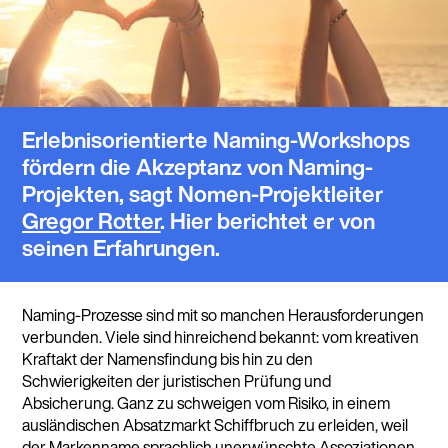
Erlebnisorientierte Naming-Workshops
fördern die Akzeptanz von Naming-
Projekten, sagt Nomen-Projektleiter
Gregor Rotter
. Hier berichtet er von
seinen Erfahrungen.
Naming-Prozesse sind mit so manchen Herausforderungen
verbunden. Viele sind hinreichend bekannt: vom kreativen
Kraftakt der Namensfindung bis hin zu den
Schwierigkeiten der juristischen Prüfung und
Absicherung. Ganz zu schweigen vom Risiko, in einem
ausländischen Absatzmarkt Schiffbruch zu erleiden, weil
der Markenname sprachlich unerwünschte Assoziationen