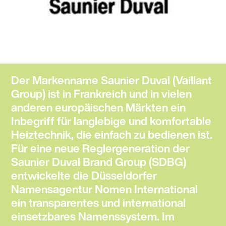
Der Markenname Saunier Duval (Vaillant
Group) ist in Frankreich und in vielen
anderen europäischen Märkten ein
Inbegriff für langlebige und komfortable
Heiztechnik, die einfach zu bedienen ist.
Für eine neue Reglergeneration der
Saunier Duval Brand Group (SDBG)
entwickelte die Düsseldorfer
Namensagentur Nomen International
ein transparentes und international
einsetzbares Namenssystem. Im