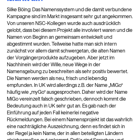
Silke Böing: Das Namenssystem und die damit verbundene
Kampagne sind im Markt insgesamt sehr gut angekommen.
Von unseren NSC-Kollegen wurde auch ausdrücklich
gelobt, dass bei diesem Projekt alle involviert waren und die
Namen von Beginn an gemeinsam entwickelt und
abgestimmt wurden. Teilweise hatte man sich intern
zunächst vor allem damit schwergetan, die alten Namen
der Vorgängerprodukte aufzugeben. Aber jetzt im
Nachhinein wird der Wille, neue Wege in der
Namensgebung zu beschreiten als sehr positiv bewertet.
Die Namen werden als neu, frisch und lebendig
empfunden. In UK wird allerdings z.B. der Name „MiGo“
häufig wie „myGo“ ausgesprochen. Daher wird der Name
MiGo vereinzelt falsch geschrieben, dennoch kommt die
Bedeutung auch in UK sehr gut an. Es gab nach der
Einführung auf jeden Fall keinerlei negative
Rückmeldungen. Bei einem Namensprojekt ist das wahrlich
eine nachträgliche Auszeichnung, denn es findet sich in
der Regel ja kein Name, der in allen beteiligten Ländern
gleichermaßen gut ankommt. Dafür sind Sprachen und