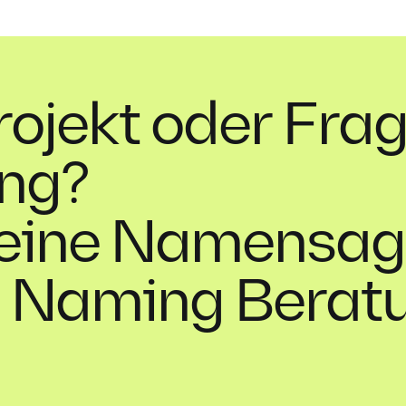
ojekt oder Frag
ng?
deine Namensage
e Naming Berat