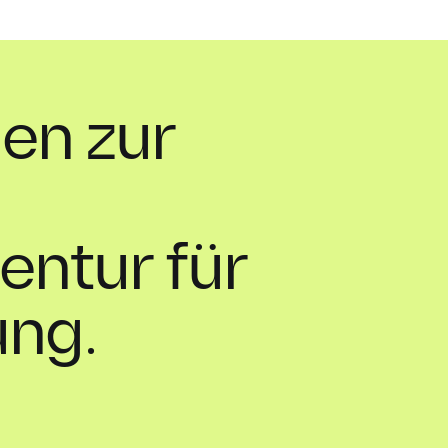
en zur
ntur für
ung.