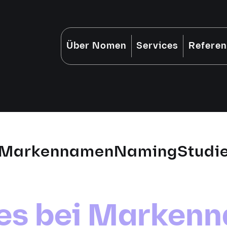
Über Nomen
Services
Refere
Markennamen
Naming
Studi
 es bei Marke