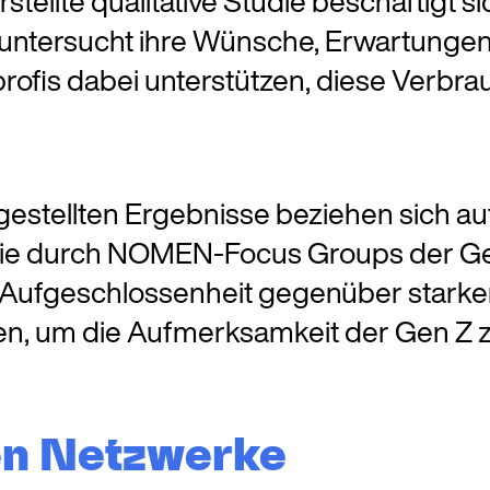
ellte qualitative Studie beschäftigt si
untersucht ihre Wünsche, Erwartunge
profis dabei unterstützen, diese Verbr
gestellten Ergebnisse beziehen sich a
 sie durch NOMEN-Focus Groups der Gen
ße Aufgeschlossenheit gegenüber star
n, um die Aufmerksamkeit der Gen Z 
en Netzwerke