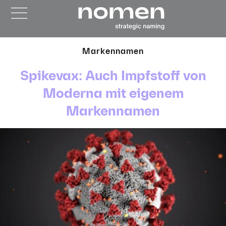
Markennamen
Spikevax: Auch Impfstoff von
Moderna mit eigenem
Markennamen