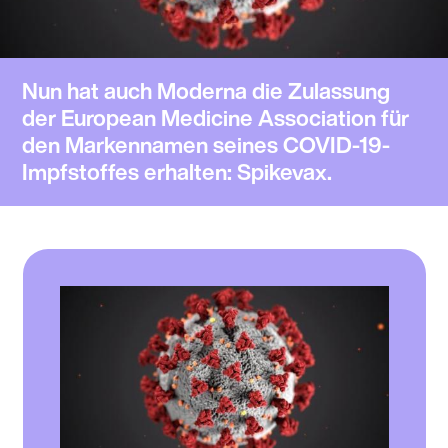
Nun hat auch Moderna die Zulassung
der European Medicine Association für
den Markennamen seines COVID-19-
Impfstoffes erhalten: Spikevax.