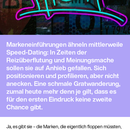
Markeneinführungen ähneln mittlerweile
Speed-Dating: In Zeiten der
Reizüberflutung und Meinungsmache
sollen sie auf Anhieb gefallen. Sich
positionieren und profilieren, aber nicht
anecken. Eine schmale Gratwanderung,
zumal heute mehr denn je gilt, dass es
für den ersten Eindruck keine zweite
Chance gibt.
Ja, es gibt sie – die Marken, die eigentlich floppen müssten,