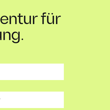
ntur für
ung.