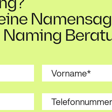
ng?
deine Namensage
e Naming Berat