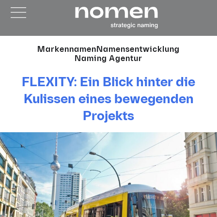
Markennamen
Namensentwicklung
Naming Agentur
FLEXITY: Ein Blick hinter die
Kulissen eines bewegenden
Projekts