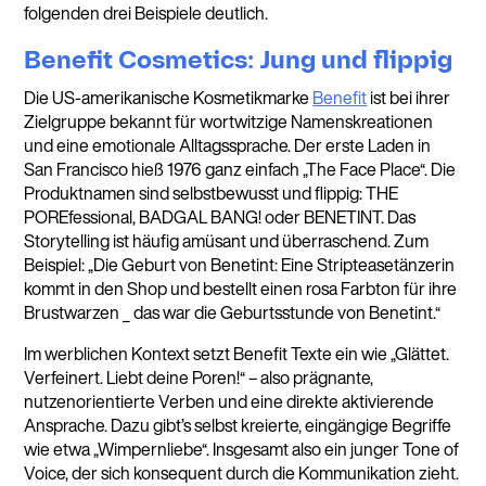
folgenden drei Beispiele deutlich.
Benefit Cosmetics: Jung und flippig
Die US-amerikanische Kosmetikmarke
Benefit
ist bei ihrer
Zielgruppe bekannt für wortwitzige Namenskreationen
und eine emotionale Alltagssprache. Der erste Laden in
San Francisco hieß 1976 ganz einfach „The Face Place“. Die
Produktnamen sind selbstbewusst und flippig: THE
POREfessional, BADGAL BANG! oder BENETINT. Das
Storytelling ist häufig amüsant und überraschend. Zum
Beispiel: „Die Geburt von Benetint: Eine Stripteasetänzerin
kommt in den Shop und bestellt einen rosa Farbton für ihre
Brustwarzen _ das war die Geburtsstunde von Benetint.“
Im werblichen Kontext setzt Benefit Texte ein wie „Glättet.
Verfeinert. Liebt deine Poren!“ – also prägnante,
nutzenorientierte Verben und eine direkte aktivierende
Ansprache. Dazu gibt’s selbst kreierte, eingängige Begriffe
wie etwa „Wimpernliebe“. Insgesamt also ein junger Tone of
Voice, der sich konsequent durch die Kommunikation zieht.