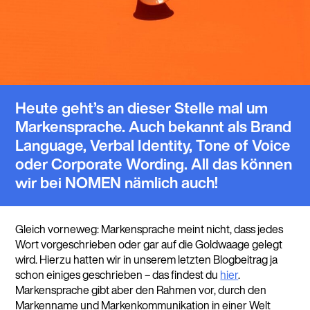
Heute geht’s an dieser Stelle mal um
Markensprache. Auch bekannt als Brand
Language, Verbal Identity, Tone of Voice
oder Corporate Wording. All das können
wir bei NOMEN nämlich auch!
Gleich vorneweg: Markensprache meint nicht, dass jedes
Wort vorgeschrieben oder gar auf die Goldwaage gelegt
wird. Hierzu hatten wir in unserem letzten Blogbeitrag ja
schon einiges geschrieben – das findest du
hier
.
Markensprache gibt aber den Rahmen vor, durch den
Markenname und Markenkommunikation in einer Welt