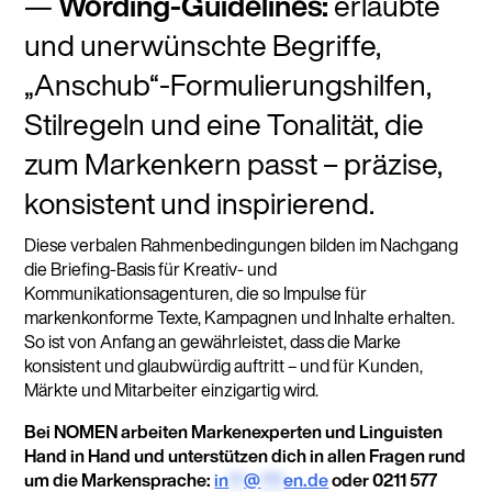
Wording-Guidelines:
erlaubte
und unerwünschte Begriffe,
„Anschub“-Formulierungshilfen,
Stilregeln und eine Tonalität, die
zum Markenkern passt – präzise,
konsistent und inspirierend.
Diese verbalen Rahmenbedingungen bilden im Nachgang
die Briefing-Basis für Kreativ- und
Kommunikationsagenturen, die so Impulse für
markenkonforme Texte, Kampagnen und Inhalte erhalten.
So ist von Anfang an gewährleistet, dass die Marke
konsistent und glaubwürdig auftritt – und für Kunden,
Märkte und Mitarbeiter einzigartig wird.
Bei NOMEN arbeiten Markenexperten und Linguisten
Hand in Hand und unterstützen dich in allen Fragen rund
um die Markensprache:
in
**
@
***
en.de
oder 0211 577