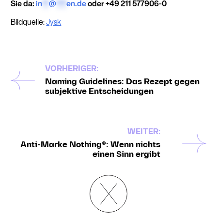
Sie da:
in
**
@
***
en.de
oder +49 211 577906-0
Bildquelle:
Jysk
VORHERIGER:
Naming Guidelines: Das Rezept gegen
subjektive Entscheidungen
WEITER:
Anti-Marke Nothing®: Wenn nichts
einen Sinn ergibt