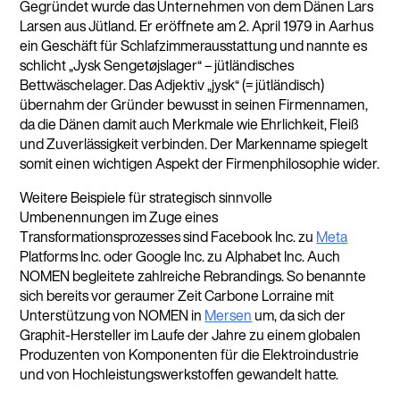
Gegründet wurde das Unternehmen von dem Dänen Lars
Larsen aus Jütland. Er eröffnete am 2. April 1979 in Aarhus
ein Geschäft für Schlafzimmerausstattung und nannte es
schlicht „Jysk Sengetøjslager“ – jütländisches
Bettwäschelager. Das Adjektiv „jysk“ (= jütländisch)
übernahm der Gründer bewusst in seinen Firmennamen,
da die Dänen damit auch Merkmale wie Ehrlichkeit, Fleiß
und Zuverlässigkeit verbinden. Der Markenname spiegelt
somit einen wichtigen Aspekt der Firmenphilosophie wider.
Weitere Beispiele für strategisch sinnvolle
Umbenennungen im Zuge eines
Transformationsprozesses sind Facebook Inc. zu
Meta
Platforms Inc. oder Google Inc. zu Alphabet Inc. Auch
NOMEN begleitete zahlreiche Rebrandings. So benannte
sich bereits vor geraumer Zeit Carbone Lorraine mit
Unterstützung von NOMEN in
Mersen
um, da sich der
Graphit-Hersteller im Laufe der Jahre zu einem globalen
Produzenten von Komponenten für die Elektroindustrie
und von Hochleistungswerkstoffen gewandelt hatte.