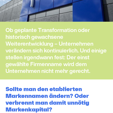
Ob geplante Transformation oder
historisch gewachsene
Weiterentwicklung – Unternehmen
verändern sich kontinuierlich. Und einige
stellen irgendwann fest: Der einst
gewählte Firmenname wird dem
Unternehmen nicht mehr gerecht.
Sollte man den etablierten
Markennamen ändern? Oder
verbrennt man damit unnötig
Markenkapital?