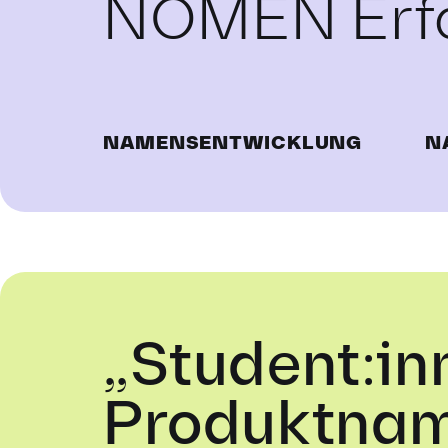
NOMEN Erfo
NAMENSENTWICKLUNG
N
„Student:in
Produktnam