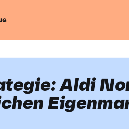
NG
tegie: Aldi No
lichen Eigenma