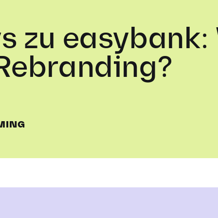
s zu easybank:
 Rebranding?
MING