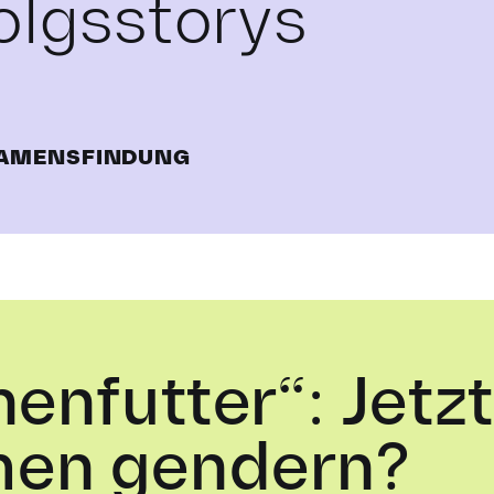
lgsstorys
AMENSFINDUNG
nenfutter“: Jetz
en gendern?