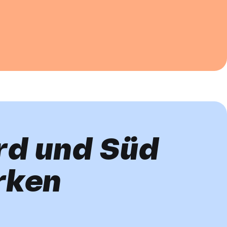
rd und Süd
rken