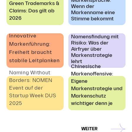
Markensprache:
Green Trademarks &
Wenn der
Claims: Das gilt ab
Markenname eine
2026
Stimme bekommt
Innovative
Namensfindung mit
Risiko: Was der
Markenführung:
Airfryer über
Freiheit braucht
Markenstrategie
stabile Leitplanken
lehrt
Chinesische
Naming Without
Markenoffensive:
Borders: NOMEN
Eigene
Event auf der
Markenstrategie und
Startup Week DUS
Markenschutz
2025
wichtiger denn je
Marken-Mythen:
Green Labeling:
WEITER